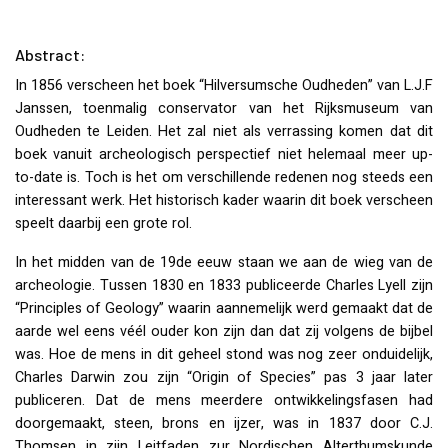
Abstract:
In 1856 verscheen het boek “Hilversumsche Oudheden” van L.J.F
Janssen, toenmalig conservator van het Rijksmuseum van
Oudheden te Leiden. Het zal niet als verrassing komen dat dit
boek vanuit archeologisch perspectief niet helemaal meer up-
to-date is. Toch is het om verschillende redenen nog steeds een
interessant werk. Het historisch kader waarin dit boek verscheen
speelt daarbij een grote rol.
In het midden van de 19de eeuw staan we aan de wieg van de
archeologie. Tussen 1830 en 1833 publiceerde Charles Lyell zijn
“Principles of Geology” waarin aannemelijk werd gemaakt dat de
aarde wel eens véél ouder kon zijn dan dat zij volgens de bijbel
was. Hoe de mens in dit geheel stond was nog zeer onduidelijk,
Charles Darwin zou zijn “Origin of Species” pas 3 jaar later
publiceren. Dat de mens meerdere ontwikkelingsfasen had
doorgemaakt, steen, brons en ijzer, was in 1837 door C.J.
Thomsen in zijn Leitfaden zur Nordischen Alterthumskunde