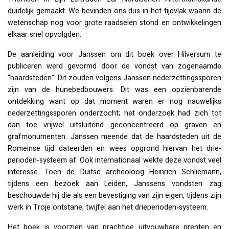
duidelijk gemaakt. We bevinden ons dus in het tijdvlak waarin de
wetenschap nog voor grote raadselen stond en ontwikkelingen
elkaar snel opvolgden.
De aanleiding voor Janssen om dit boek over Hilversum te
publiceren werd gevormd door de vondst van zogenaamde
“haardsteden”. Dit zouden volgens Janssen nederzettingssporen
zijn van de hunebedbouwers. Dit was een opzienbarende
ontdekking want op dat moment waren er nog nauwelijks
nederzettingssporen onderzocht; het onderzoek had zich tot
dan toe vrijwel uitsluitend geconcentreerd op graven en
grafmonumenten. Janssen meende dat de haardsteden uit de
Romeinse tijd dateerden en wees opgrond hiervan het drie-
perioden-systeem af. Ook internationaal wekte deze vondst veel
interesse. Toen de Duitse archeoloog Heinrich Schliemann,
tijdens een bezoek aan Leiden, Janssens vondsten zag
beschouwde hij die als een bevestiging van zijn eigen, tijdens zijn
werk in Troje ontstane, twijfel aan het drieperioden-systeem.
Het boek is voorzien van prachtige uitvouwbare prenten en