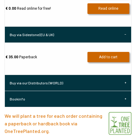
€ 0.00
Read online for free!
Read online
Buy via Sidestone (EU & UK)
€ 35.00
Paperback
Add to cart
Buy via our Distributors (WORLD)
Bookinfo
We will plant a tree for each order containing
a paperback or hardback book via
OneTreePlanted.org
.