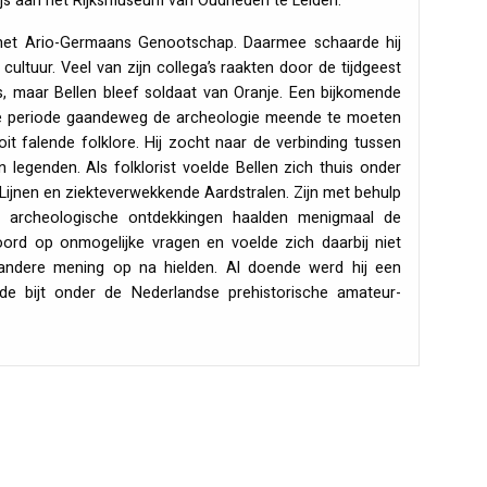
rijs aan het Rijksmuseum van Oudheden te Leiden.
het Ario-Germaans Genootschap. Daarmee schaarde hij
ultuur. Veel van zijn collega’s raakten door de tijdgeest
s, maar Bellen bleef soldaat van Oranje. Een bijkomende
ntse periode gaandeweg de archeologie meende te moeten
t falende folklore. Hij zocht naar de verbinding tussen
 legenden. Als folklorist voelde Bellen zich thuis onder
ge Lijnen en ziekteverwekkende Aardstralen. Zijn met behulp
e archeologische ontdekkingen haalden menigmaal de
oord op onmogelijke vragen en voelde zich daarbij niet
andere mening op na hielden. Al doende werd hij een
de bijt onder de Nederlandse prehistorische amateur-