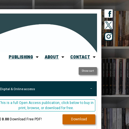
PUBLISHING
ABOUT
CONTACT
Show cart
Digital & Online access
This is a full Open Access publication, click below to buy in
print, browse, or download for free.
€ 0.00
Download Free PDF!
Download