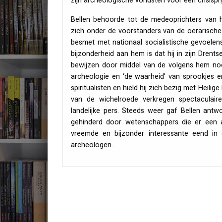
zijn archeologische vondsten voor een crisisp
Bellen behoorde tot de medeoprichters van 
zich onder de voorstanders van de oerarische c
besmet met nationaal socialistische gevoelen
bijzonderheid aan hem is dat hij in zijn Dre
bewijzen door middel van de volgens hem nooi
archeologie en ‘de waarheid’ van sprookjes en
spiritualisten en hield hij zich bezig met Heili
van de wichelroede verkregen spectaculair
landelijke pers. Steeds weer gaf Bellen antw
gehinderd door wetenschappers die er een 
vreemde en bijzonder interessante eend in 
archeologen.