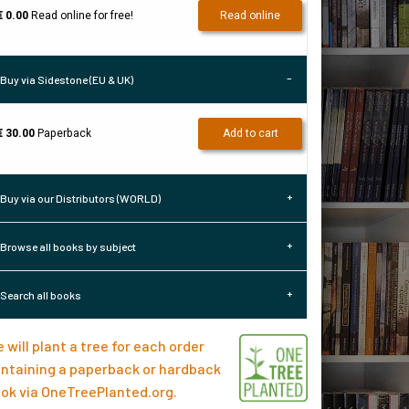
€ 0.00
Read online for free!
Read online
Buy via Sidestone (EU & UK)
€ 30.00
Paperback
Add to cart
Buy via our Distributors (WORLD)
Browse all books by subject
Search all books
 will plant a tree for each order
ntaining a paperback or hardback
ok via
OneTreePlanted.org
.