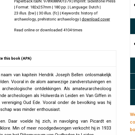
Paperback ISBN: 9789088901379 | Imprint: Sidestone Press
| Format: 182x257mm | 180 pp. | Language: Dutch |
23 illus. (bw) | 30 illus. (fc) | Keywords: history of
archaeology, prehistoric archaeology |
download cover
Read online or downloaded 4104 times
te this book (APA)
 naam van kapitein Hendrik Joseph Bellen onlosmakelijk
lden. Vooral in de alom aanwezige zandverstuivingen en
ke archeologische ontdekkingen. Als amateurarcheoloog
ende archeologen als Holwerda in Leiden en Van Giffen in
 vereniging Oud Ede. Vooral onder de bevolking was hij
enschap was minder enthousiast.
We
en. Daar voelde hij zich, in navolging van Picardt en
co
lklore. Min of meer noodgedwongen verkocht hij in 1933
bo