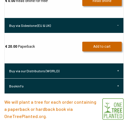
€ 0.00
Read online for free!
Read online
Buy via Sidestone (EU & UK)
€ 20.00
Paperback
Add to cart
Buy via our Distributors (WORLD)
Bookinfo
We will plant a tree for each order containing
a paperback or hardback book via
OneTreePlanted.org
.