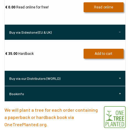
€ 0.00
Read online for free!
Read online
Buy via Sidestone (EU & UK)
€ 35.00
Hardback
Add to cart
Buy via our Distributors (WORLD)
Bookinfo
We will plant a tree for each order containing
a paperback or hardback book via
OneTreePlanted.org
.