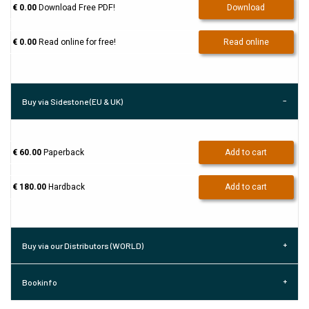
€ 0.00
Download Free PDF!
Download
€ 0.00
Read online for free!
Read online
Buy via Sidestone (EU & UK)
€ 60.00
Paperback
Add to cart
€ 180.00
Hardback
Add to cart
Buy via our Distributors (WORLD)
Bookinfo