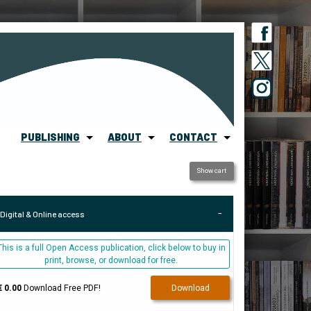
PUBLISHING
ABOUT
CONTACT
Show cart
Digital & Online access
This is a full Open Access publication, click below to buy in
print, browse, or download for free.
€ 0.00
Download Free PDF!
Download