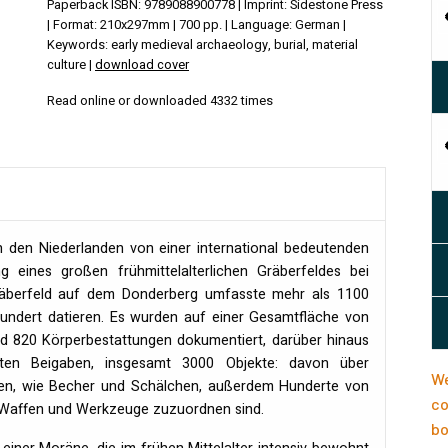
Paperback ISBN: 9789088900778 | Imprint: Sidestone Press
| Format: 210x297mm | 700 pp. | Language: German |
Keywords: early medieval archaeology, burial, material
culture |
download cover
Read online or downloaded 4332 times
in den Niederlanden von einer international bedeutenden
 eines großen frühmittelalterlichen Gräberfeldes bei
räberfeld auf dem Donderberg umfasste mehr als 1100
hundert datieren. Es wurden auf einer Gesamtfläche von
 820 Körperbestattungen dokumentiert, darüber hinaus
lten Beigaben, insgesamt 3000 Objekte: davon über
We
en, wie Becher und Schälchen, außerdem Hunderte von
co
, Waffen und Werkzeuge zuzuordnen sind.
bo