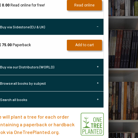
€ 0.00
Read online for free!
Read online
Buy via Sidestone (EU & UK)
€ 75.00
Paperback
Add to cart
Buy via our Distributors (WORLD)
Browse all books by subject
Search all books
 will plant a tree for each order
ntaining a paperback or hardback
ok via
OneTreePlanted.org
.