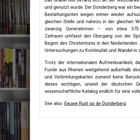
Das Gräberfeld befand sich an der Westflanke 
und genutzt wurde. Der Donderberg war ein be
Bestattungsriten wegen immer wieder aufsuc
gleichen Stelle und nahezu in der gleichen 
zwanzig Generationen – von etwa 375 b
Zeitraum umfasst den Übergang von der Spät
Beginn des Christentums in den Niederlanden. 
Untersuchungen zu Kontinuität und Wandel in 
Trotz der internationalen Aufmerksamkeit, d
Funde aus Rhenen weitgehend außerhalb des 
und Verbreitungskarten zumeist keine Berüc
dieses wichtigen, unweit der deutschen G
wissenschaftliche Katalog endlich für eine vol
See also:
Eeuwe Rust op de Donderberg