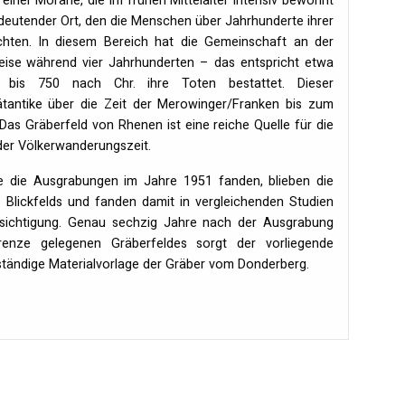
einer Moräne, die im frühen Mittelalter intensiv bewohnt
deutender Ort, den die Menschen über Jahrhunderte ihrer
hten. In diesem Bereich hat die Gemeinschaft an der
Weise während vier Jahrhunderten – das entspricht etwa
is 750 nach Chr. ihre Toten bestattet. Dieser
antike über die Zeit der Merowinger/Franken bis zum
Das Gräberfeld von Rhenen ist eine reiche Quelle für die
der Völkerwanderungszeit.
ie die Ausgrabungen im Jahre 1951 fanden, blieben die
Blickfelds und fanden damit in vergleichenden Studien
ksichtigung. Genau sechzig Jahre nach der Ausgrabung
renze gelegenen Gräberfeldes sorgt der vorliegende
lständige Materialvorlage der Gräber vom Donderberg.