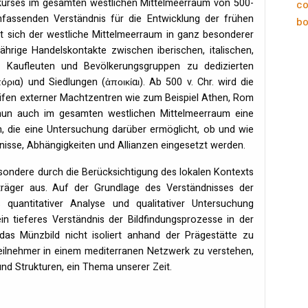
skurses im gesamten westlichen Mittelmeerraum von 500-
co
fassenden Verständnis für die Entwicklung der frühen
bo
t sich der westliche Mittelmeerraum in ganz besonderer
ährige Handelskontakte zwischen iberischen, italischen,
n Kaufleuten und Bevölkerungsgruppen zu dedizierten
ια) und Siedlungen (ἀποικίαι). Ab 500 v. Chr. wird die
ifen externer Machtzentren wie zum Beispiel Athen, Rom
zt nun auch im gesamten westlichen Mittelmeerraum eine
, die eine Untersuchung darüber ermöglicht, ob und wie
sse, Abhängigkeiten und Allianzen eingesetzt werden.
esondere durch die Berücksichtigung des lokalen Kontexts
dträger aus. Auf der Grundlage des Verständnisses der
quantitativer Analyse und qualitativer Untersuchung
ein tieferes Verständnis der Bildfindungsprozesse in der
das Münzbild nicht isoliert anhand der Prägestätte zu
 Teilnehmer in einem mediterranen Netzwerk zu verstehen,
und Strukturen, ein Thema unserer Zeit.