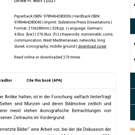
Ulrike M. Wolf | 2021
Paperback ISBN: 9789464280036 | Hardback ISBN:
9789464280043 | Imprint: Sidestone Press Dissertations |
Format: 210x280mm | 328 pp. | Language: German |
4 illus. (bw) | 376 illus. (fc) | Keywords: numismatik; coins;
communication; West Mediterranean; networks; long
dureé; iconography; middle ground |
download cover
Read online or downloaded 273 times
/editor
Cite this book (APA)
 Antike hatten, ist in der Forschung vielfach hinterfragt
Selten sind Münzen und deren Bildmotive zeitlich und
denn meist stehen ikonografische Betrachtungen von
ssenen Zeitraums im Vordergrund.
Vernetzte Bilder“ eine Arbeit vor, bei der die Diskussion der
We