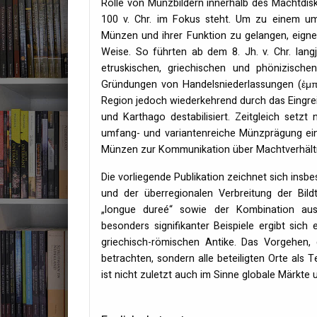
Rolle von Münzbildern innerhalb des Machtdi
100 v. Chr. im Fokus steht. Um zu einem um
Münzen und ihrer Funktion zu gelangen, eigne
Weise. So führten ab dem 8. Jh. v. Chr. langj
etruskischen, griechischen und phönizische
Gründungen von Handelsniederlassungen (ἐμπόρ
Region jedoch wiederkehrend durch das Eingre
und Karthago destabilisiert. Zeitgleich set
umfang- und variantenreiche Münzprägung ein
Münzen zur Kommunikation über Machtverhältni
Die vorliegende Publikation zeichnet sich insb
und der überregionalen Verbreitung der Bil
„longue dureé“ sowie der Kombination aus 
besonders signifikanter Beispiele ergibt sich 
griechisch-römischen Antike. Das Vorgehen, 
betrachten, sondern alle beteiligten Orte als
ist nicht zuletzt auch im Sinne globale Märkte 