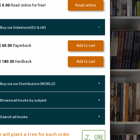
€ 0.00
Read online for free!
Read online
Buy via Sidestone (EU & UK)
€ 60.00
Paperback
Add to cart
€ 180.00
Hardback
Add to cart
Buy via our Distributors (WORLD)
Browse all books by subject
Search all books
 will plant a tree for each order