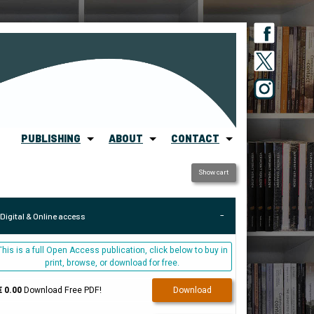
PUBLISHING
ABOUT
CONTACT
Show cart
Digital & Online access
This is a full Open Access publication, click below to buy in
print, browse, or download for free.
€ 0.00
Download Free PDF!
Download