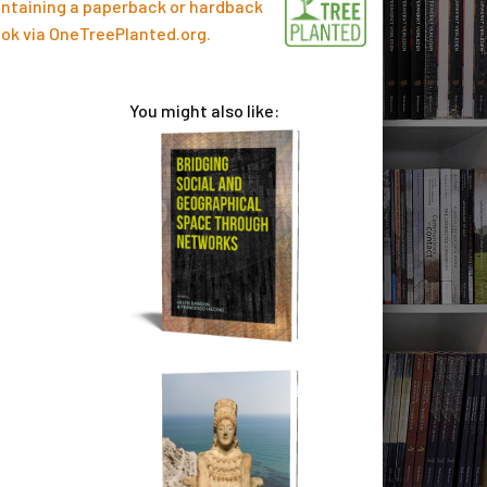
ntaining a paperback or hardback
ok via
OneTreePlanted.org
.
You might also like: