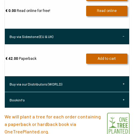
€ 0.00
Read online for free!
Read online
Buy via Sidestone (EU & UK)
€ 42.00
Paperback
Add to cart
Buy via our Distributors (WORLD)
Bookinfo
We will plant a tree for each order containing
a paperback or hardback book via
OneTreePlanted.org
.