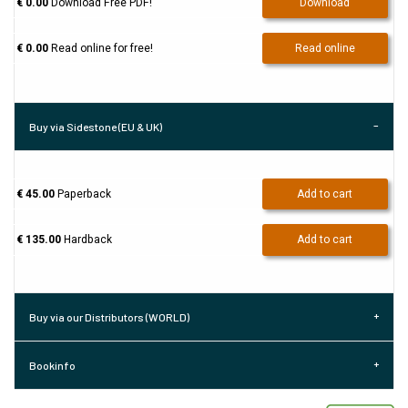
€ 0.00
Download Free PDF!
Download
€ 0.00
Read online for free!
Read online
Buy via Sidestone (EU & UK)
€ 45.00
Paperback
Add to cart
€ 135.00
Hardback
Add to cart
Buy via our Distributors (WORLD)
Bookinfo