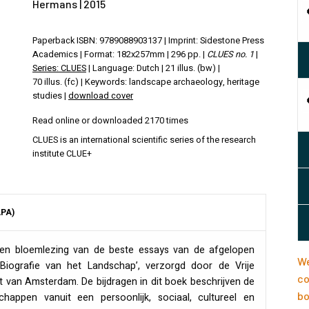
Hermans | 2015
Paperback ISBN: 9789088903137 | Imprint: Sidestone Press
Academics | Format: 182x257mm | 296 pp. |
CLUES no. 1
|
Series: CLUES
| Language: Dutch | 21 illus. (bw) |
70 illus. (fc) | Keywords: landscape archaeology, heritage
studies |
download cover
Read online or downloaded 2170 times
CLUES is an international scientific series of the research
institute CLUE+
APA)
en bloemlezing van de beste essays van de afgelopen
We
‘Biografie van het Landschap’, verzorgd door de Vrije
co
it van Amsterdam. De bijdragen in dit boek beschrijven de
bo
appen vanuit een persoonlijk, sociaal, cultureel en