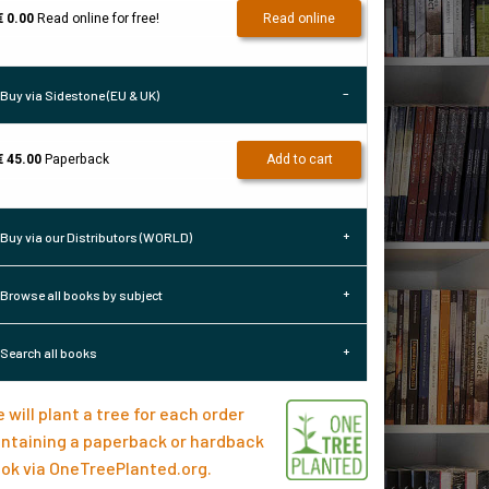
€ 0.00
Read online for free!
Read online
Buy via Sidestone (EU & UK)
€ 45.00
Paperback
Add to cart
Buy via our Distributors (WORLD)
Browse all books by subject
Search all books
 will plant a tree for each order
ntaining a paperback or hardback
ok via
OneTreePlanted.org
.