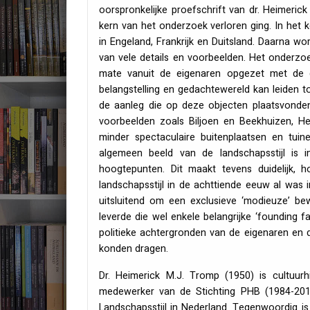
oorspronkelijke proefschrift van dr. Heimeric
kern van het onderzoek verloren ging. In het k
in Engeland, Frankrijk en Duitsland. Daarna wo
van vele details en voorbeelden. Het onderzoe
mate vanuit de eigenaren opgezet met de g
belangstelling en gedachtewereld kan leiden to
de aanleg die op deze objecten plaatsvonden.
voorbeelden zoals Biljoen en Beekhuizen, 
minder spectaculaire buitenplaatsen en tui
algemeen beeld van de landschapsstijl is
hoogtepunten. Dit maakt tevens duidelijk,
landschapsstijl in de achttiende eeuw al was 
uitsluitend om een exclusieve ‘modieuze’ bewe
leverde die wel enkele belangrijke ‘founding 
politieke achtergronden van de eigenaren en 
konden dragen.
Dr. Heimerick M.J. Tromp (1950) is cultuurhi
medewerker van de Stichting
PHB
(1984-2010
Landschapsstijl in Nederland. Tegenwoordig is