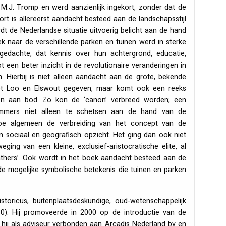
k M.J. Tromp en werd aanzienlijk ingekort, zonder dat de
ort is allereerst aandacht besteed aan de landschapsstijl
rdt de Nederlandse situatie uitvoerig belicht aan de hand
k naar de verschillende parken en tuinen werd in sterke
edachte, dat kennis over hun achtergrond, educatie,
t een beter inzicht in de revolutionaire veranderingen in
 Hierbij is niet alleen aandacht aan de grote, bekende
Het Loo en Elswout gegeven, maar komt ook een reeks
nen aan bod. Zo kon de ‘canon’ verbreed worden; een
 immers niet alleen te schetsen aan de hand van de
 hoe algemeen de verbreiding van het concept van de
in sociaal en geografisch opzicht. Het ging dan ook niet
ging van een kleine, exclusief-aristocratische elite, al
fathers’. Ook wordt in het boek aandacht besteed aan de
de mogelijke symbolische betekenis die tuinen en parken
storicus, buitenplaatsdeskundige, oud-wetenschappelijk
). Hij promoveerde in 2000 op de introductie van de
 hij als adviseur verbonden aan Arcadis Nederland bv en