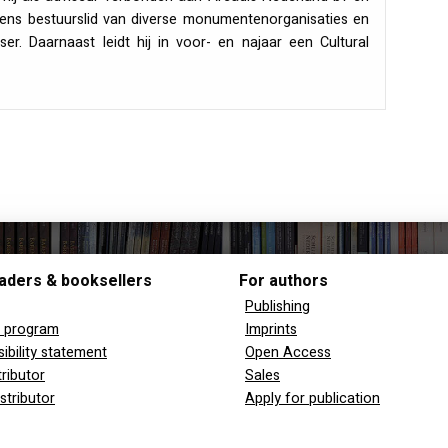
vens bestuurslid van diverse monumentenorganisaties en
r. Daarnaast leidt hij in voor- en najaar een Cultural
aders & booksellers
For authors
Publishing
y program
Imprints
ibility statement
Open Access
tributor
Sales
stributor
Apply for publication