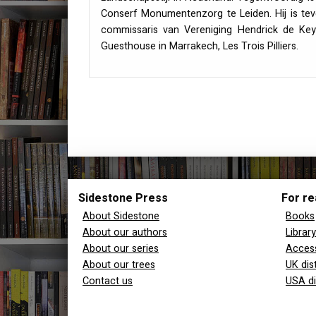
Conserf Monumentenzorg te Leiden. Hij is te
commissaris van Vereniging Hendrick de Keyse
Guesthouse in Marrakech, Les Trois Pilliers.
Sidestone Press
For re
About Sidestone
Books
About our authors
Librar
About our series
Access
About our trees
UK dis
Contact us
USA di