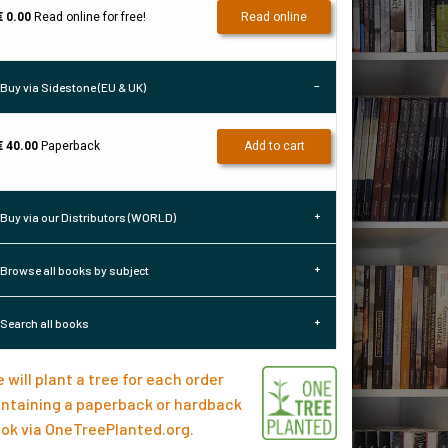
€ 0.00
Read online for free!
Read online
Buy via Sidestone (EU & UK)
€ 40.00
Paperback
Add to cart
Buy via our Distributors (WORLD)
Browse all books by subject
Search all books
 will plant a tree for each order
ntaining a paperback or hardback
ok via
OneTreePlanted.org
.