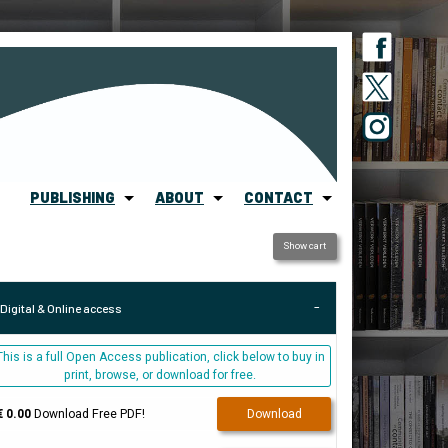
PUBLISHING
ABOUT
CONTACT
Show cart
Digital & Online access
This is a full Open Access publication, click below to buy in
print, browse, or download for free.
€ 0.00
Download Free PDF!
Download