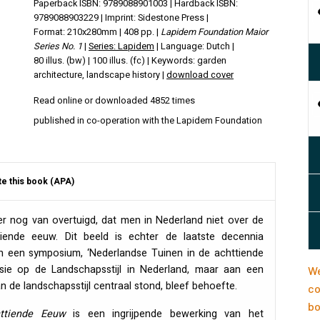
Paperback ISBN: 9789088901003 | Hardback ISBN:
9789088903229 | Imprint: Sidestone Press |
Format: 210x280mm | 408 pp. |
Lapidem Foundation Maior
Series No. 1
|
Series: Lapidem
| Language: Dutch |
80 illus. (bw) | 100 illus. (fc) | Keywords: garden
architecture, landscape history |
download cover
Read online or downloaded 4852 times
published in co-operation with the Lapidem Foundation
te this book (APA)
r nog van overtuigd, dat men in Nederland niet over de
iende eeuw. Dit beeld is echter de laatste decennia
 en een symposium, ‘Nederlandse Tuinen in de achttiende
ie op de Landschapsstijl in Nederland, maar aan een
We
n de landschapsstijl centraal stond, bleef behoefte.
co
bo
ttiende Eeuw
is een ingrijpende bewerking van het