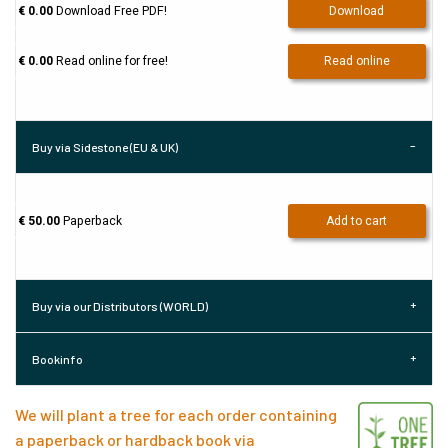
€ 0.00
Download Free PDF!
Download
€ 0.00
Read online for free!
Read online
Buy via Sidestone (EU & UK)
€ 50.00
Paperback
Add to cart
Buy via our Distributors (WORLD)
Bookinfo
We will plant a tree for each order containing
a paperback or hardback book via