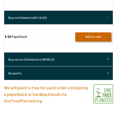
Buy via Sidestone (EU & UK)
€ 20
Paperback
Add to cart
Buy via our Distributors (WORLD)
Bookinfo
We will plant a tree for each order containing
a paperback or hardback book via
OneTreePlanted.org
.