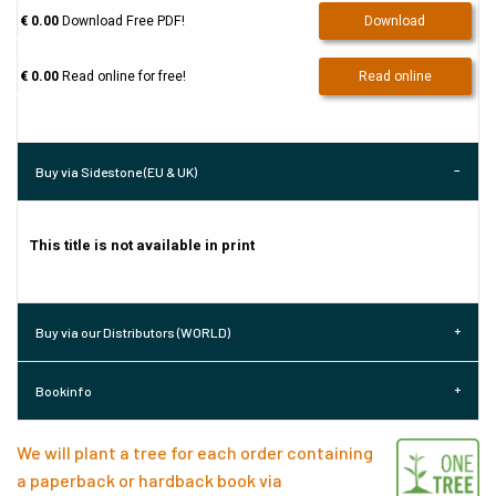
€ 0.00
Download Free PDF!
Download
€ 0.00
Read online for free!
Read online
Buy via Sidestone (EU & UK)
This title is not available in print
Buy via our Distributors (WORLD)
Bookinfo
We will plant a tree for each order containing
a paperback or hardback book via