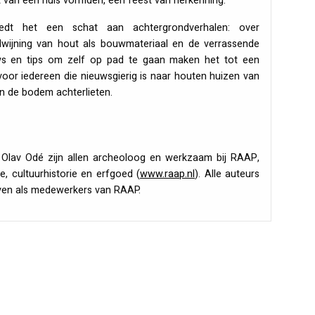
t van een huis vormden, een feest van herkenning.
iedt het een schat aan achtergrondverhalen: over
wijning van hout als bouwmateriaal en de verrassende
ws en tips om zelf op pad te gaan maken het tot een
voor iedereen die nieuwsgierig is naar houten huizen van
n de bodem achterlieten.
 Olav Odé zijn allen archeoloog en werkzaam bij
RAAP
,
, cultuurhistorie en erfgoed (
www.raap.nl
). Alle auteurs
even als medewerkers van
RAAP
.