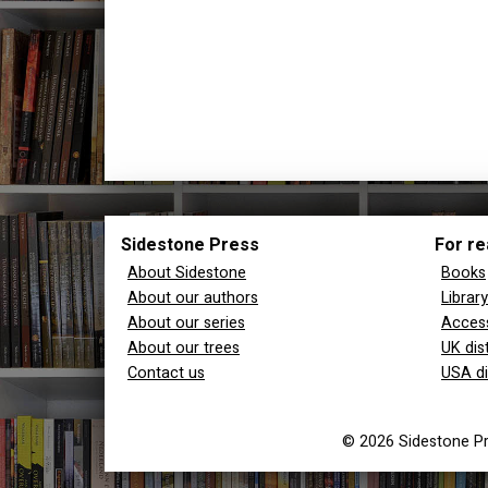
Sidestone Press
For re
About Sidestone
Books
About our authors
Librar
About our series
Access
About our trees
UK dis
Contact us
USA di
© 2026 Sidestone