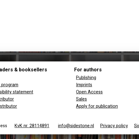
aders & booksellers
For authors
Publishing
y program
Imprints
ibility statement
Open Access
tributor
Sales
stributor
Apply for publication
 Press
KvK nr. 28114891
info@sidestone.nl
Privacy policy
Si