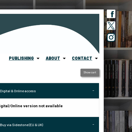
PUBLISHING
ABOUT
CONTACT
Show cart
Digital & Online access
igital/Online version not available
Buy via Sidestone (EU & UK)