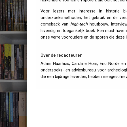
herkenbare vormen en sporen, die ooit het har
Voor lezers met interesse in historie b
onderzoeksmethoden, het gebruik en de verd
comeback van
high-tech
houtbouw. Intervie
levendig en toegankelijk boek. Een must-have 
onze verre voorouders en de sporen die deze i
Over de redacteuren
Adam Haarhuis, Caroline Hom, Eric Norde en
onderzoeks- en adviesbureau voor archeologie
die een bijdrage leverden, hebben meegeschr