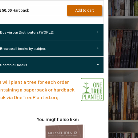
€ 50.00
Hardback
Add to cart
Buy via our Distributors (WORLD)
Browse all books by subject
Search all books
 will plant a tree for each order
ntaining a paperback or hardback
ok via
OneTreePlanted.org
.
You might also like: