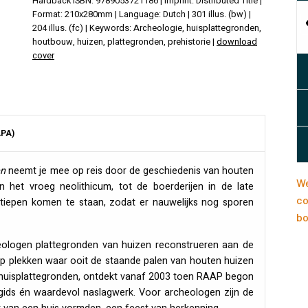
Hardback ISBN: 9789053721186 | Imprint: Distributed Title |
Format: 210x280mm | Language: Dutch | 301 illus. (bw) |
204 illus. (fc) | Keywords: Archeologie, huisplattegronden,
houtbouw, huizen, plattegronden, prehistorie |
download
cover
APA)
en
neemt je mee op reis door de geschiedenis van houten
We
n het vroeg neolithicum, tot de boerderijen in de late
co
tiepen komen te staan, zodat er nauwelijks nog sporen
bo
cheologen plattegronden van huizen reconstrueren aan de
op plekken waar ooit de staande palen van houten huizen
huisplattegronden, ontdekt vanaf 2003 toen
RAAP
begon
dgids én waardevol naslagwerk. Voor archeologen zijn de