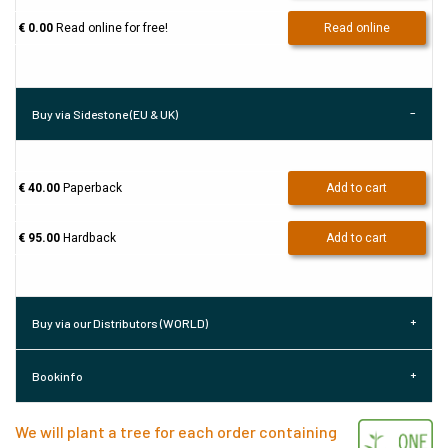
€ 0.00
Read online for free!
Read online
Buy via Sidestone (EU & UK)
€ 40.00
Paperback
Add to cart
€ 95.00
Hardback
Add to cart
Buy via our Distributors (WORLD)
Bookinfo
We will plant a tree for each order containing