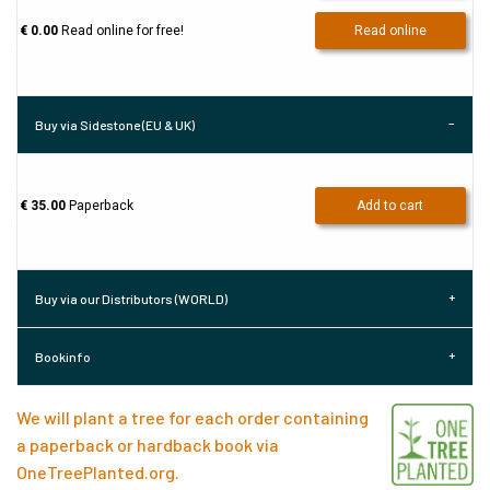
€ 0.00
Read online for free!
Read online
Buy via Sidestone (EU & UK)
€ 35.00
Paperback
Add to cart
Buy via our Distributors (WORLD)
Bookinfo
We will plant a tree for each order containing
a paperback or hardback book via
OneTreePlanted.org
.