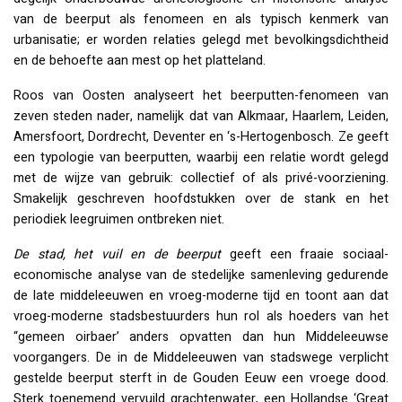
van de beerput als fenomeen en als typisch kenmerk van
urbanisatie; er worden relaties gelegd met bevolkingsdichtheid
en de behoefte aan mest op het platteland.
Roos van Oosten analyseert het beerputten-fenomeen van
zeven steden nader, namelijk dat van Alkmaar, Haarlem, Leiden,
Amersfoort, Dordrecht, Deventer en ‘s-Hertogenbosch. Ze geeft
een typologie van beerputten, waarbij een relatie wordt gelegd
met de wijze van gebruik: collectief of als privé-voorziening.
Smakelijk geschreven hoofdstukken over de stank en het
periodiek leegruimen ontbreken niet.
De stad, het vuil en de beerput
geeft een fraaie sociaal-
economische analyse van de stedelijke samenleving gedurende
de late middeleeuwen en vroeg-moderne tijd en toont aan dat
vroeg-moderne stadsbestuurders hun rol als hoeders van het
“gemeen oirbaer’ anders opvatten dan hun Middeleeuwse
voorgangers. De in de Middeleeuwen van stadswege verplicht
gestelde beerput sterft in de Gouden Eeuw een vroege dood.
Sterk toenemend vervuild grachtenwater, een Hollandse ‘Great