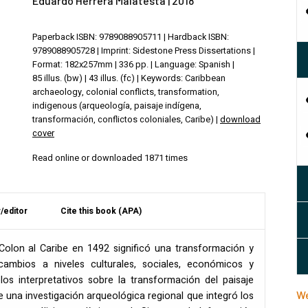
Eduardo Herrera Malatesta | 2018
Paperback ISBN: 9789088905711 | Hardback ISBN:
9789088905728 | Imprint: Sidestone Press Dissertations |
Format: 182x257mm | 336 pp. | Language: Spanish |
85 illus. (bw) | 43 illus. (fc) | Keywords: Caribbean
archaeology, colonial conflicts, transformation,
indigenous (arqueología, paisaje indígena,
transformación, conflictos coloniales, Caribe) |
download
cover
Read online or downloaded 1871 times
/editor
Cite this book (APA)
 Colon al Caribe en 1492 significó una transformación y
ambios a niveles culturales, sociales, económicos y
os interpretativos sobre la transformación del paisaje
We
 de una investigación arqueológica regional que integró los