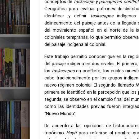
conceptos de
taskscape y paisajes en conflic
Geográfica para evaluar patrones de distrib
identificar y definir
taskscapes
indígenas a
delineamiento del paisaje antes de la llegad
del movimiento español en el norte de la i
coloniales tempranas, lo que permitió observa
del paisaje indígena al colonial.
Este trabajo permitió conocer que en la región
del paisaje indígena en dos niveles. El prime
los
taskscapes
en conflicto, los cuales muestr
cabo tradicionalmente por los grupos indígen
nuevo régimen colonial. El segundo, llamado
N
primera se identificó en la percepción que los 
segunda, se observó en el cambio final del mun
como las identidades previas fueron integra
“Nuevo Mundo”.
De acuerdo a las opiniones de historiadores 
topónimo
Haytí
para referirse al nombre que