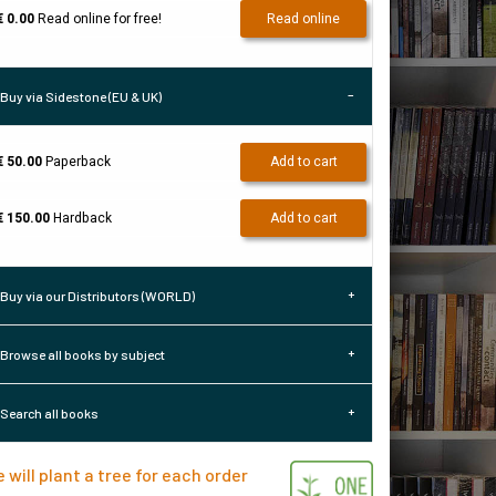
€ 0.00
Read online for free!
Read online
Buy via Sidestone (EU & UK)
€ 50.00
Paperback
Add to cart
€ 150.00
Hardback
Add to cart
Buy via our Distributors (WORLD)
Browse all books by subject
Search all books
 will plant a tree for each order