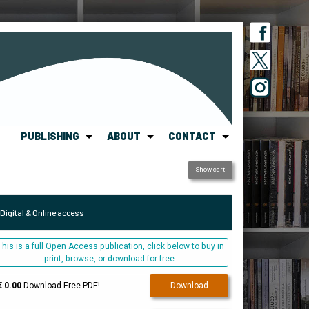
PUBLISHING
ABOUT
CONTACT
Show cart
Digital & Online access
This is a full Open Access publication, click below to buy in
print, browse, or download for free.
€ 0.00
Download Free PDF!
Download