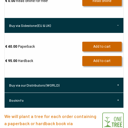
€ 0.00
Read online for free!
Read online
Buy via Sidestone (EU & UK)
€ 40.00
Paperback
Add to cart
€ 95.00
Hardback
Add to cart
Buy via our Distributors (WORLD)
Bookinfo
We will plant a tree for each order containing
a paperback or hardback book via