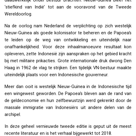
daadwerkelijk onder bestuur brachten. Nieuw-Guinea bleef het
‘stiefkind van Indië’ tot aan de vooravond van de Tweede
Wereldoorlog.
Na de oorlog nam Nederland de verplichting op zich westelijk
Nieuw-Guinea als goede kolonisator te beheren en de Papoea’s
te leiden op de weg van ontwikkeling en uiteindelijk naar
onafhankelijkheid. Voor deze inhaalmanoeuvre resultaat kon
opleveren, zette Indonesië zijn aanspraken op het gebied kracht
bij met militaire prikacties. Grote internationale druk dwong Den
Haag in 1962 de vlag te strijken. Een tijdelijk VN-bestuur maakte
uiteindelijk plaats voor een Indonesische gouverneur.
Meer dan ooit is westelijk Nieuw-Guinea in de Indonesische tijd
een wingewest geworden. De Papoea’s bleven aan de rand van
de geldeconomie en hun zelfbewustzijn werd gekrenkt door de
massale immigratie van Indonesiërs uit andere delen van de
archipel.
In deze geheel vernieuwde tweede editie is geput uit de meest
recente literatuur en is het verhaal bijgewerkt tot 2018.