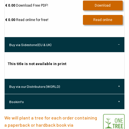
€ 0.00
Download Free PDF!
Download
€ 0.00
Read online for free!
Read online
Buy via Sidestone (EU & UK)
This title is not available in print
Buy via our Distributors (WORLD)
Bookinfo
We will plant a tree for each order containing
a paperback or hardback book via