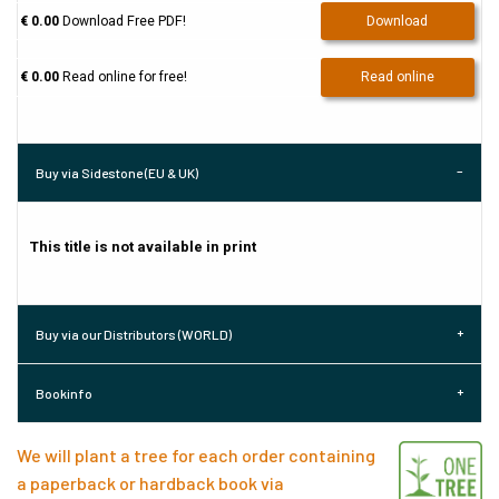
€ 0.00
Download Free PDF!
Download
€ 0.00
Read online for free!
Read online
Buy via Sidestone (EU & UK)
This title is not available in print
Buy via our Distributors (WORLD)
Bookinfo
We will plant a tree for each order containing
a paperback or hardback book via