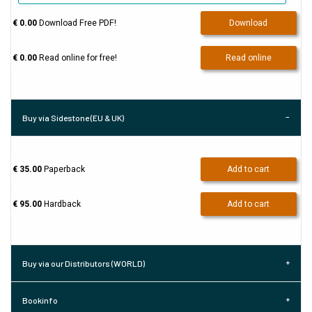
€ 0.00
Download Free PDF!
Download
€ 0.00
Read online for free!
Read online
Buy via Sidestone (EU & UK)
€ 35.00
Paperback
Add to cart
€ 95.00
Hardback
Add to cart
Buy via our Distributors (WORLD)
Bookinfo