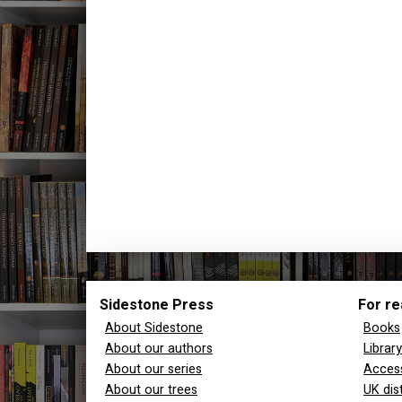
Sidestone Press
For re
About Sidestone
Books
About our authors
Librar
About our series
Access
About our trees
UK dis