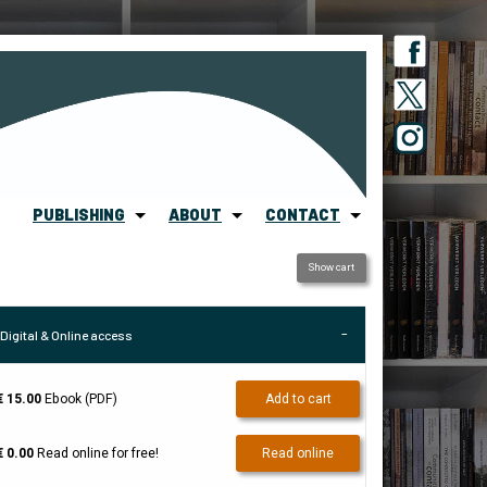
PUBLISHING
ABOUT
CONTACT
Show cart
Digital & Online access
€ 15.00
Ebook (PDF)
Add to cart
€ 0.00
Read online for free!
Read online