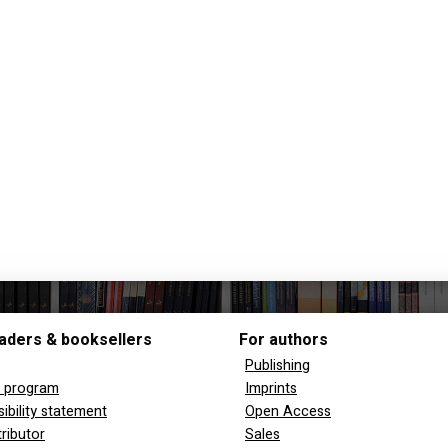
aders & booksellers
For authors
Publishing
y program
Imprints
ibility statement
Open Access
tributor
Sales