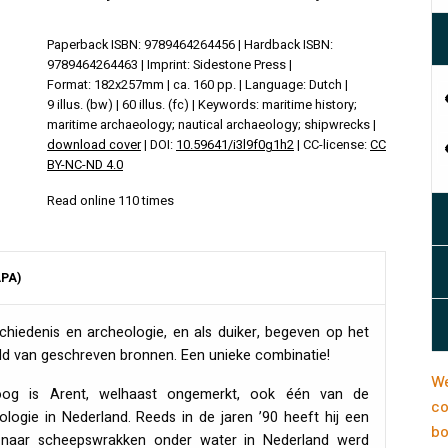
Paperback ISBN: 9789464264456 | Hardback ISBN:
9789464264463 | Imprint: Sidestone Press |
Format: 182x257mm | ca. 160 pp. | Language: Dutch |
9 illus. (bw) | 60 illus. (fc) | Keywords: maritime history;
maritime archaeology; nautical archaeology; shipwrecks |
download cover
| DOI:
10.59641/i3l9f0g1h2
| CC-license:
CC
BY-NC-ND 4.0
Read online 110 times
APA)
schiedenis en archeologie, en als duiker, begeven op het
ld van geschreven bronnen. Een unieke combinatie!
We
loog is Arent, welhaast ongemerkt, ook één van de
co
ogie in Nederland. Reeds in de jaren ’90 heeft hij een
bo
naar scheepswrakken onder water in Nederland werd