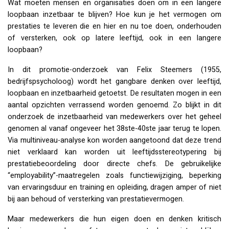
Wat moeten mensen en organisaties doen om in een langere
loopbaan inzetbaar te blijven? Hoe kun je het vermogen om
prestaties te leveren die en hier en nu toe doen, onderhouden
of versterken, ook op latere leeftijd, ook in een langere
loopbaan?
In dit promotie-onderzoek van Felix Steemers (1955,
bedrijfspsycholoog) wordt het gangbare denken over leeftijd,
loopbaan en inzetbaarheid getoetst. De resultaten mogen in een
aantal opzichten verrassend worden genoemd. Zo blijkt in dit
onderzoek de inzetbaarheid van medewerkers over het geheel
genomen al vanaf ongeveer het 38ste-40ste jaar terug te lopen.
Via multiniveau-analyse kon worden aangetoond dat deze trend
niet verklaard kan worden uit leeftijdsstereotypering bij
prestatiebeoordeling door directe chefs. De gebruikelijke
“employability”-maatregelen zoals functiewijziging, beperking
van ervaringsduur en training en opleiding, dragen amper of niet
bij aan behoud of versterking van prestatievermogen.
Maar medewerkers die hun eigen doen en denken kritisch