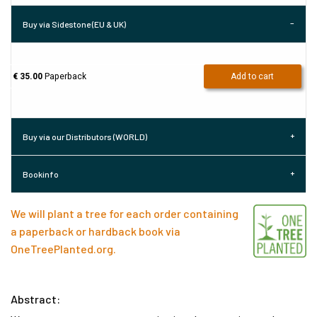
Buy via Sidestone (EU & UK)
€ 35.00
Paperback
Add to cart
Buy via our Distributors (WORLD)
Bookinfo
We will plant a tree for each order containing
a paperback or hardback book via
OneTreePlanted.org
.
Abstract: