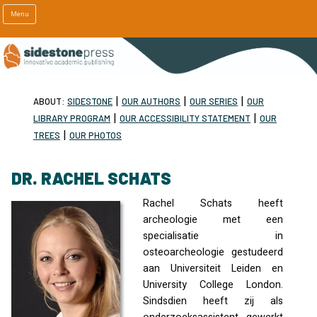
Menu
|
|
|
ABOUT:
SIDESTONE
OUR AUTHORS
OUR SERIES
OUR
|
|
LIBRARY PROGRAM
OUR ACCESSIBILITY STATEMENT
OUR
|
TREES
OUR PHOTOS
DR. RACHEL SCHATS
Rachel Schats heeft
archeologie met een
specialisatie in
osteoarcheologie gestudeerd
aan Universiteit Leiden en
University College London.
Sindsdien heeft zij als