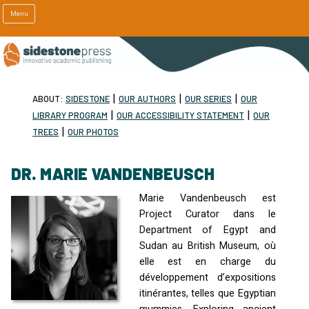
Menu
|
|
|
ABOUT:
SIDESTONE
OUR AUTHORS
OUR SERIES
OUR
|
|
LIBRARY PROGRAM
OUR ACCESSIBILITY STATEMENT
OUR
|
TREES
OUR PHOTOS
DR. MARIE VANDENBEUSCH
Marie Vandenbeusch est
Project Curator dans le
Department of Egypt and
Sudan au British Museum, où
elle est en charge du
développement d’expositions
itinérantes, telles que Egyptian