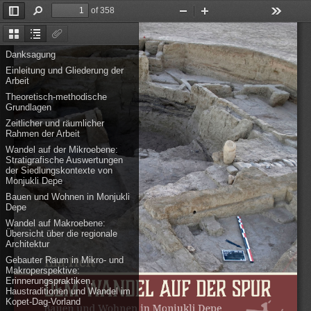
of 358
Toggle
Find
Zoom
Zoom
Tools
Sidebar
Out
In
Thumbnails
Document
Attachments
Outline
Danksagung
Einleitung und Gliederung der
Arbeit
Theoretisch-methodische
Grundlagen
Zeitlicher und räumlicher
Rahmen der Arbeit
Wandel auf der Mikroebene:
Stratigrafische Auswertungen
der Siedlungskontexte von
Monjukli Depe
Bauen und Wohnen in Monjukli
Depe
Wandel auf Makroebene:
Übersicht über die regionale
Architektur
Gebauter Raum in Mikro- und
Makroperspektive:
Erinnerungspraktiken,
Haustraditionen und Wandel im
Kopet-Dag-Vorland