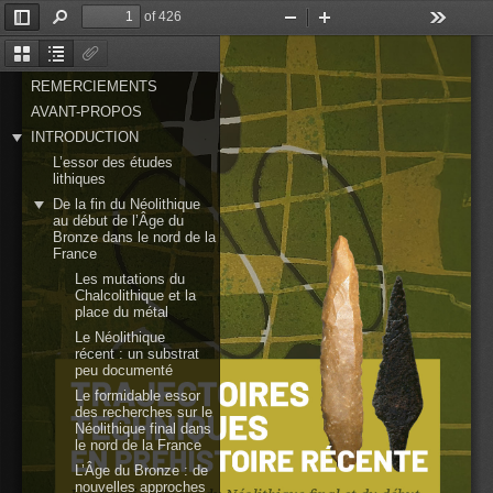
of 426
Toggle
Find
Zoom
Zoom
Tools
Sidebar
Out
In
Thumbnails
Document
Attachments
Outline
REMERCIEMENTS
AVANT-PROPOS
INTRODUCTION
L’essor des études
lithiques
De la fin du Néolithique
au début de l’Âge du
Bronze dans le nord de la
France
Les mutations du
Chalcolithique et la
place du métal
Le Néolithique
récent : un substrat
peu documenté
Le formidable essor
des recherches sur le
Néolithique final dans
le nord de la France
L’Âge du Bronze : de
nouvelles approches