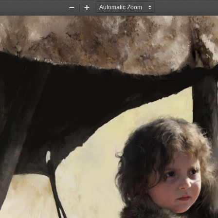
Zoom
Zoom
Out
In