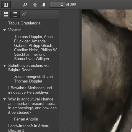
of 390
Toggle
Find
Previous
Next
Sidebar
Thumbnails
Document
Attachments
Outline
Tabula Gratulatoria
Vorwort
Thomas Doppler, Anna
Flückiger, Amanda
Gabriel, Philipp Gleich,
Caroline Heitz, Philipp W.
Stockhammer und
Samuel van Willigen
Schriftenverzeichnis von
Brigitte Röder
zusammengestellt von
Thomas Doppler
I Bewährte Methoden und
innovative Perspektiven
Why is agricultural change
an important research topic
in archaeology, and how can
it be studied?
Ferran Antolín
Landwirtschaft in Arbon-
Bleiche 3