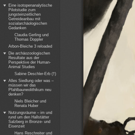
Eine isotopenanalytische
Pilotstudie zum
jungsteinzeitlichen
Getreideanbau mit
sozialarchäologischen
Gedanken
Claudia Gerling und
Thomas Doppler
Arbon-Bleiche 3 reloaded
Die archäozoologischen
Resultate aus der
Perspektive der Human-
Animal Studies
Sabine Deschler-Erb (†)
Alles Siedlung oder was –
müssen wir das
Pfahlbauneolithikum neu
denken?
Niels Bleicher und
Renata Huber
Nutzungsräume – im und
rund um den Hallstätter
Salzberg in Bronze- und
Eisenzeit
Hans Reschreiter und