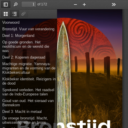
of 172
Toggle
Find
Zoom
Zoom
Tools
Sidebar
Out
In
Thumbnails
Document
Attachments
Outline
Voorwoord
Bronstijd. Vuur van verandering
Deel 1: Morgenland
Op goede gronden. Het
neolithicum en de wereld die
was
Deel 2: Koperen dageraad
Machtige migratie. Yamnaya-
migranten en de vorming van de
Klokbekercultuur
Klokbeker identiteit. Reizigers in
de dood
Sprekend verleden. Het raadsel
van de Indo-Europese talen
Goud van oud. Het sieraad van
Bennekom
Deel 3: Macht in metaal
De vroege bronstijd. Macht,
uitwisseling, elite en brons