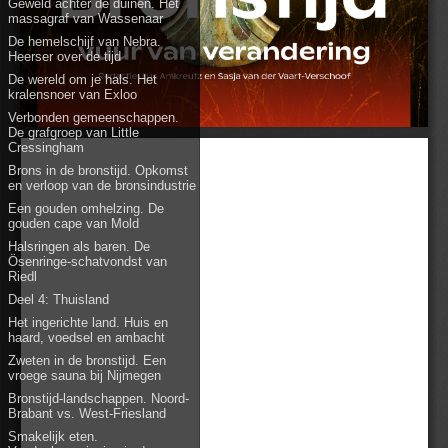
Geweld achter de duinen. Het
massagraf van Wassenaar
De hemelschijf van Nebra.
Heerser over de tijd
De wereld om je hals. Het
kralensnoer van Exloo
Verbonden gemeenschappen.
De grafgroep van Little
Cressingham
Brons in de bronstijd. Opkomst
en verloop van de bronsindustrie
Een gouden omhelzing. De
gouden cape van Mold
Halsringen als baren. De
Ösenringe-schatvondst van
Riedl
Deel 4: Thuisland
Het ingerichte land. Huis en
haard, voedsel en ambacht
Zweten in de bronstijd. Een
vroege sauna bij Nijmegen
Bronstijd-landschappen. Noord-
Brabant vs. West-Friesland
Smakelijk eten.