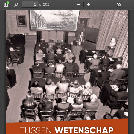
of 202
Toggle
Find
Zoom
Zoom
Tools
Sidebar
Out
In
TUSSEN WETENSCHAP EN WANDELGANGEN
IN DE CONTEXT VAN DE REUVENSDAGEN
VIJFTIG JAAR NEDERLANDSE ARCHEOLOGIE 
WETENSCHAP 
TUSSEN 