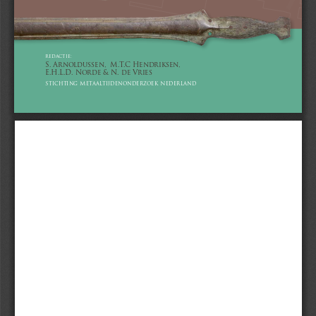
redactie:
S. Arnoldussen,  M.T.C Hendriksen, 
E.H.L.D. Norde & N. de Vries
Stichting Metaaltijdenonderzoek Nederland