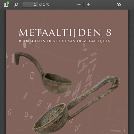
of 170
Toggle
Find
Zoom
Zoom
Tools
Sidebar
Out
In
metaaltijden 
metaaltijden 
8
bijdragen in de studie van de metaaltijden
8 