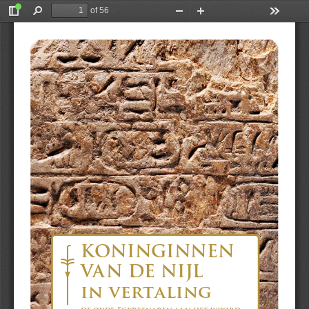
of 56
Toggle
Find
Zoom
Zoom
Tools
Sidebar
Out
In
Olaf E. Kaper
KONINGINNEN VAN DE NIJL in vertaling
KONINGINNEN
VAN DE NIJL 
in vertaling
de oude Egyptenaren a an het woord   