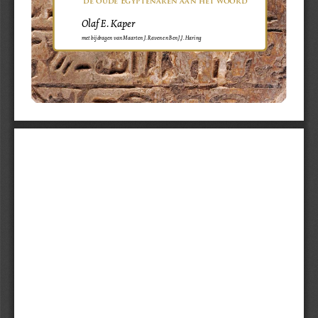
Olaf E. Kaper
met bijdragen van Maarten J. Raven en Ben J.J. Haring
Sidestone