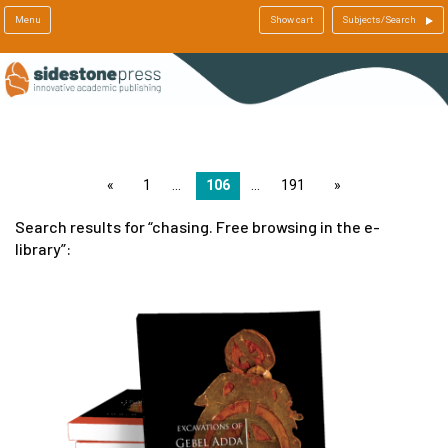
Menu
Show cart
Subjects/Search
page
1
106
191
page
Search results for
chasing. Free browsing in the e-
library
: